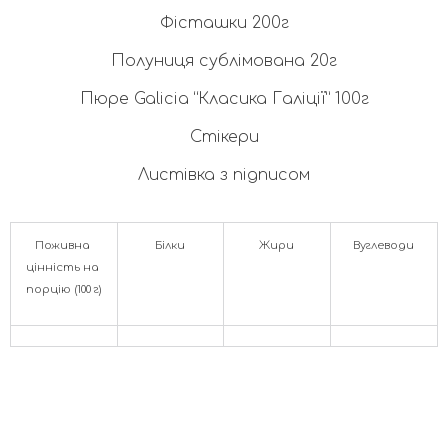
Фісташки 200г
Полуниця сублімована 20г
Пюре Galicia “Класика Галіції” 100г
Стікери
Листівка з підписом
Поживна 
Білки
Жири
Вуглеводи
цінність на 
порцію (100 г)