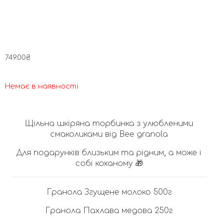
749.00
₴
Немає в наявності
Щільна шкіряна торбинка з улюбленими
смаколиками від Bee granola
Для подарунків близьким та рідним, а може і
собі коханому 🎁
Гранола Згущене молоко 500г
Гранола Пахлава медова 250г