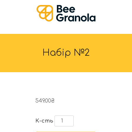
Набір №2
549.00
₴
К-сть