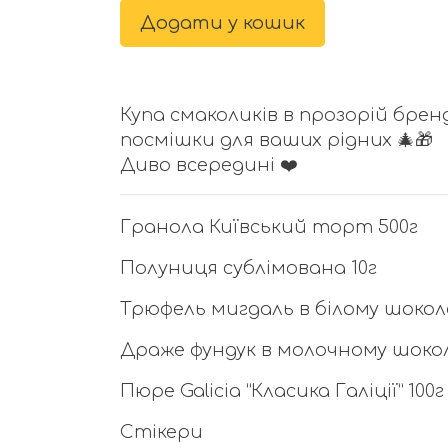
Додати у кошик
Купа смаколиків в прозорій брен
посмішки для ваших рідних 🎄🎁
Диво всередині
❤️
Гранола Київський торт 500г
Полуниця сублімована 10г
Трюфель мигдаль в білому шокола
Драже фундук в молочному шокол
Пюре Galicia “Класика Галіції” 100г
Стікери