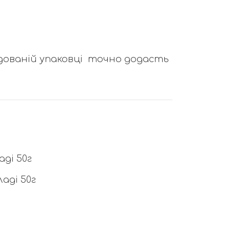
дованій упаковці
точно додасть
ді 50г
аді 50г