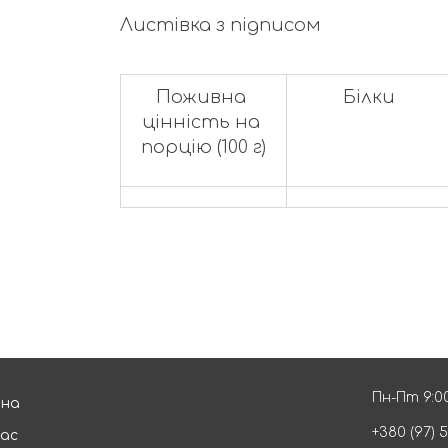
Листівка з підписом
Поживна 
Білки
цінність на 
порцію (100 г)
Пн-Пт 9:00
вна
+380 (97) 
нас