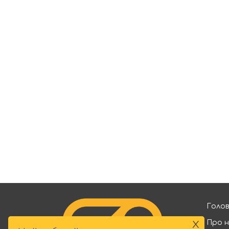
Голо
x
Про 