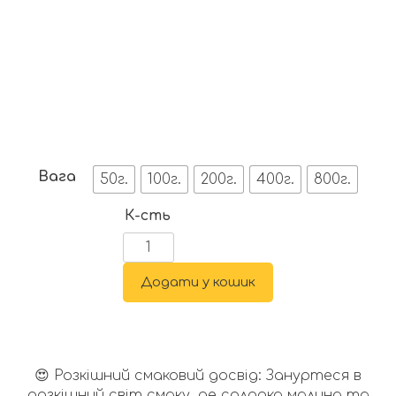
Вага
50г.
100г.
200г.
400г.
800г.
К-сть
Додати у кошик
😍 Розкішний смаковий досвід: Зануртеся в
розкішний світ смаку, де солодка малина та