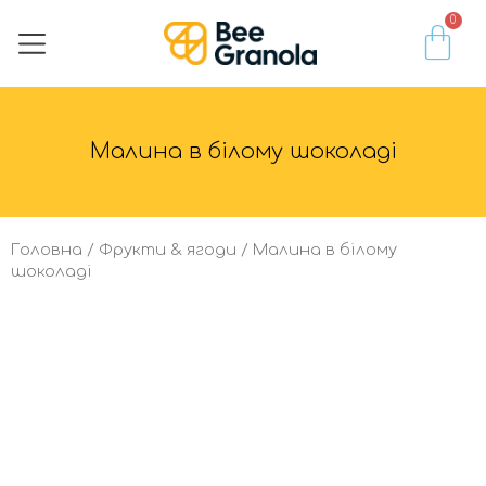
0
Гранола • Мюслі
Горіхи • Насіння​
Фрукти • Ягоди
Мед • Згущене молоко • Паста
Доставка та оплата
Малина в білому шоколаді
Головна
/
Фрукти & ягоди
/ Малина в білому
шоколаді