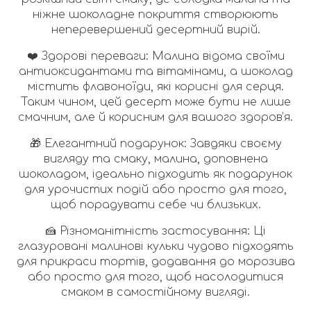
ніжне шоколадне покриття створюють
неперевершений десертний вирій.
❤️ Здорові переваги: Малина відома своїми
антиоксидантами та вітамінами, а шоколад
містить флавоноїди, які корисні для серця.
Таким чином, цей десерт може бути не лише
смачним, але й корисним для вашого здоров’я.
🎁 Елегантний подарунок: Завдяки своєму
вигляду та смаку, малина, доповнена
шоколадом, ідеально підходить як подарунок
для урочистих подій або просто для того,
щоб порадувати себе чи близьких.
🍰 Різноманітність застосування: Ці
глазуровані малинові кульки чудово підходять
для прикраси тортів, додавання до морозива
або просто для того, щоб насолодитися
смаком в самостійному вигляді.