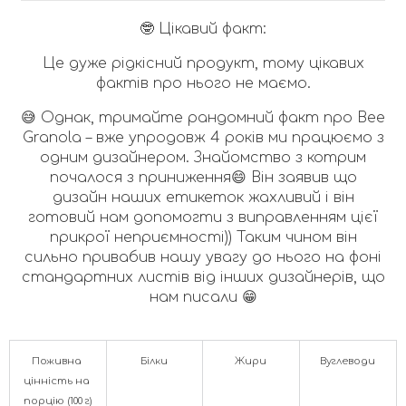
🤓 Цікавий факт:
Це дуже рідкісний продукт, тому цікавих
фактів про нього не маємо.
😅 Однак, тримайте рандомний факт про Bee
Granola – вже упродовж 4 років ми працюємо з
одним дизайнером. Знайомство з котрим
почалося з приниження😄 Він заявив що
дизайн наших етикеток жахливий і він
готовий нам допомогти з виправленням цієї
прикрої неприємності)) Таким чином він
сильно привабив нашу увагу до нього на фоні
стандартних листів від інших дизайнерів, що
нам писали 😁
Поживна 
Білки
Жири
Вуглеводи
цінність на 
порцію (100 г)