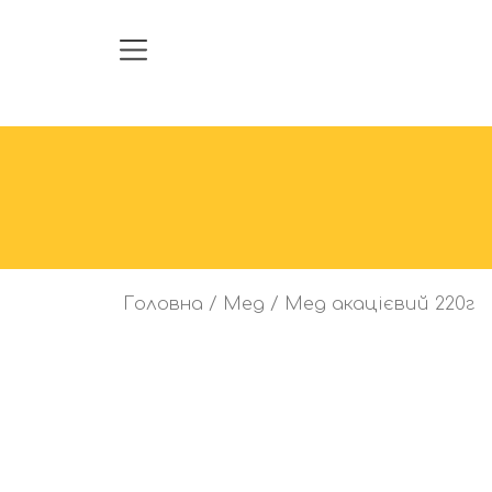
Головна
/
Мед
/ Мед акацієвий 220г