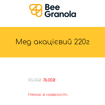
Мед акацієвий 220г
95.00
₴
76.00
₴
Немає в наявності