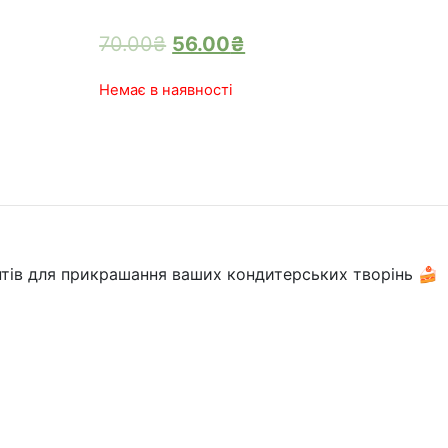
70.00
₴
56.00
₴
Немає в наявності
нтів для прикрашання ваших кондитерських творінь 🍰