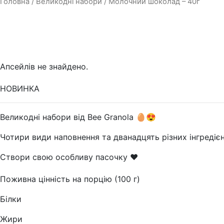
Головна
/
Великодні набори
/ Молочний шоколад – 40г
Апсейлів не знайдено.
НОВИНКА
Великодні набори від Bee Granola 🥚😍
Чотири види наповнення та дванадцять різних інгредіє
Створи свою особливу пасочку ❤️
Поживна цінність на порцію (100 г)
Білки
Жири