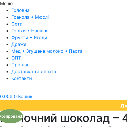
Меню
Головна
Гранола • Мюслі
Сети
Горіхи • Насіння​
Фрукти • Ягоди
Драже
Мед • Згущене молоко • Паста
ОПТ
Про нас
Доставка та оплата
Контакти
0.00
₴
0
Кошик
До
Молочний шоколад – 
Розпродаж!