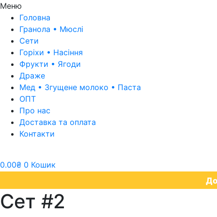
Меню
Головна
Гранола • Мюслі
Сети
Горіхи • Насіння​
Фрукти • Ягоди
Драже
Мед • Згущене молоко • Паста
ОПТ
Про нас
Доставка та оплата
Контакти
0.00
₴
0
Кошик
До
Сет #2