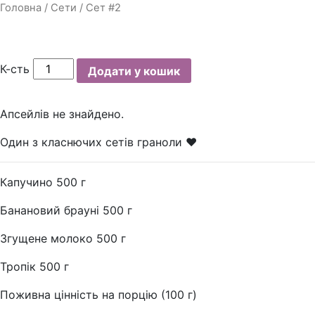
Головна
/
Сети
/ Сет #2
К-сть
Додати у кошик
Апсейлів не знайдено.
Один з класнючих сетів граноли ❤️
Капучино 500 г
Банановий брауні 500 г
Згущене молоко 500 г
Тропік 500 г
Поживна цінність на порцію (100 г)