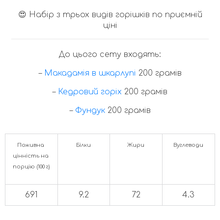
😍 Набір з трьох видів горішків по приємній
ціні
До цього сету входять:
–
Макадамія в шкарлупі
200 грамів
–
Кедровий горіх
200 грамів
–
Фундук
200 грамів
Поживна 
Білки
Жири
Вуглеводи
цінність на 
порцію (100 г)
691
9.2
72
4.3