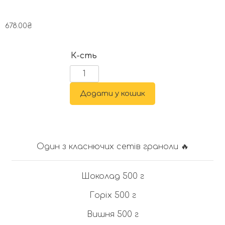
678.00
₴
К-сть
Додати у кошик
Один з класнючих сетів граноли 🔥
Шоколад 500 г
Горіх 500 г
Вишня 500 г