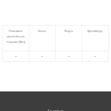
Поживна 
Білки
Жири
Вуглеводи
цінність на 
порцію (100 г)
–
–
–
–