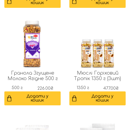
кошик
кошик
Гранола Згущене
Мюслі Горіховий
Молоко Ягідне 500 г
Тропік 1350 г (3шт)
500 г
1350 г
226.00
₴
477.00
₴
Додати у
Додати у
кошик
кошик