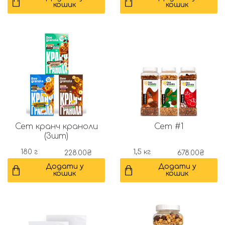
кошик
кошик
Сет кранч краноли
Сет #1
(3шт)
180 г
1,5 кг
228.00
₴
678.00
₴
Додати у
Додати у
кошик
кошик