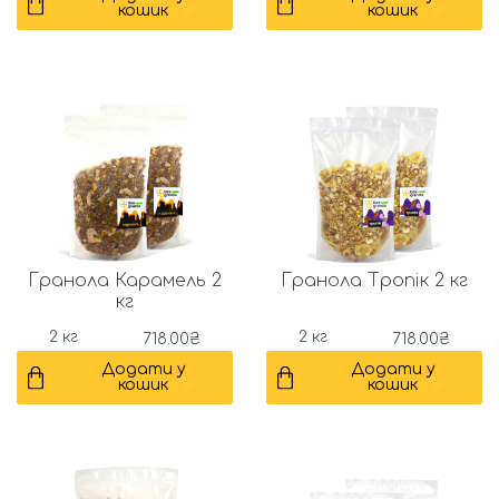
кошик
кошик
Гранола Карамель 2
Гранола Тропік 2 кг
кг
2 кг
2 кг
718.00
₴
718.00
₴
Додати у
Додати у
кошик
кошик