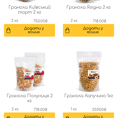
Гранола Київський
Гранола Ягідна 2 кг
торт 2 кг
2 кг
2 кг
750.00
₴
718.00
₴
Додати у
Додати у
кошик
кошик
Гранола Полуниця 2
Гранола Капучино 1кг
кг
2 кг
1 кг
718.00
₴
359.00
₴
Додати у
Додати у