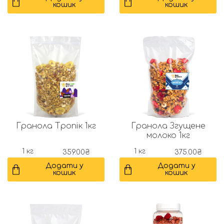
кошик
кошик
Гранола Тропік 1кг
Гранола Згущене
молоко 1кг
1 кг
1 кг
359.00
₴
375.00
₴
Додати у
Додати у
кошик
кошик