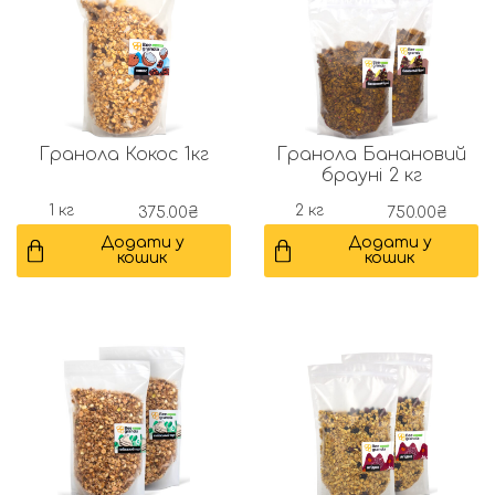
Гранола Кокос 1кг
Гранола Банановий
брауні 2 кг
1 кг
2 кг
375.00
₴
750.00
₴
Додати у
Додати у
кошик
кошик