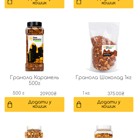
кошик
кошик
Гранола Карамель
Гранола Шоколад 1кг
500г
500 г
1 кг
209.00
₴
375.00
₴
Додати у
Додати у
кошик
кошик