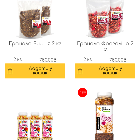
Гранола Вишня 2 кг
Гранола Фраголіно 2
кг
2 кг
2 кг
750.00
₴
750.00
₴
Додати у
Додати у
кошик
кошик
new