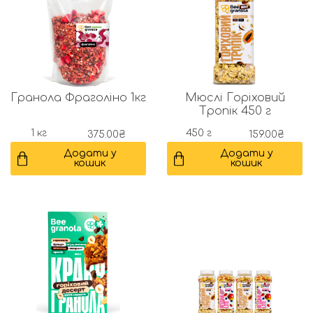
Гранола Фраголіно 1кг
Мюслі Горіховий
Тропік 450 г
1 кг
450 г
375.00
₴
159.00
₴
Додати у
Додати у
кошик
кошик