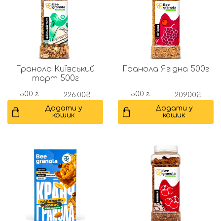
Гранола Київський
Гранола Ягідна 500г
торт 500г
500 г
500 г
226.00
₴
209.00
₴
Додати у
Додати у
кошик
кошик