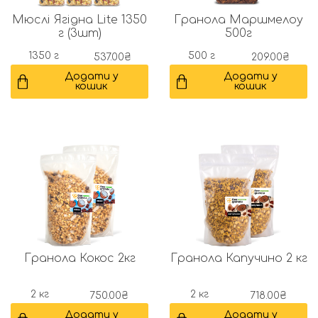
Мюслі Ягідна Lite 1350
Гранола Маршмелоу
г (3шт)
500г
1350 г
500 г
537.00
₴
209.00
₴
Додати у
Додати у
кошик
кошик
Гранола Кокос 2кг
Гранола Капучино 2 кг
2 кг
2 кг
750.00
₴
718.00
₴
Додати у
Додати у