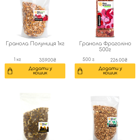
Гранола Полуниця 1кг
Гранола Фраголіно
500г
1 кг
500 г
359.00
₴
226.00
₴
Додати у
Додати у
кошик
кошик