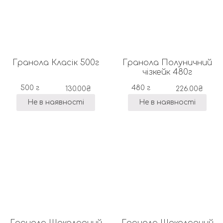
Гранола Класік 500г
Гранола Полуничний
чізкейк 480г
500 г
480 г
130.00
₴
226.00
₴
Не в наявності
Не в наявності