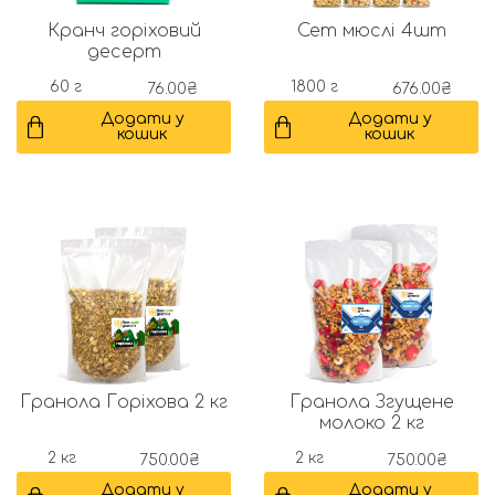
Кранч горіховий
Сет мюслі 4шт
десерт
60 г
1800 г
76.00
₴
676.00
₴
Додати у
Додати у
кошик
кошик
Гранола Горіхова 2 кг
Гранола Згущене
молоко 2 кг
2 кг
2 кг
750.00
₴
750.00
₴
Додати у
Додати у