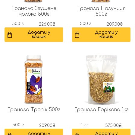
Гранола Згущене
Гранола Полуниця
молоко 500г
500г
500 г
500 г
226.00
₴
209.00
₴
Додати у
Додати у
кошик
кошик
Гранола Тропік 500г
Гранола Горіхова 1кг
500 г
1 кг
209.00
₴
375.00
₴
Додати у
Додати у