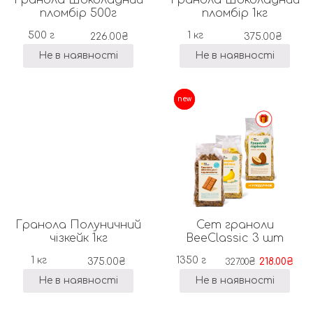
Гранола Шоколадний
Гранола Шоколадний
пломбір 500г
пломбір 1кг
500 г
1 кг
226.00
₴
375.00
₴
Не в наявності
Не в наявності
-33%
new
Гранола Полуничний
Сет граноли
чізкейк 1кг
BeeClassic 3 шт
1 кг
1350 г
375.00
₴
₴
218.00
₴
327.00
Не в наявності
Не в наявності