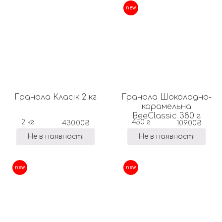
new
Гранола Класік 2 кг
Гранола Шоколадно-
карамельна
BeeClassic 380 г
2 кг
450 г
430.00
₴
109.00
₴
Не в наявності
Не в наявності
new
new