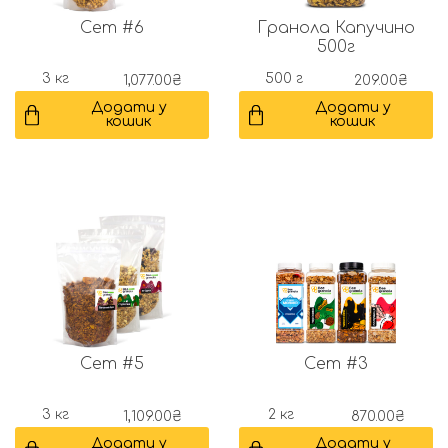
Cет #6
Гранола Капучино
500г
3 кг
500 г
1,077.00
₴
209.00
₴
Додати у
Додати у
кошик
кошик
Cет #5
Cет #3
3 кг
2 кг
1,109.00
₴
870.00
₴
Додати у
Додати у