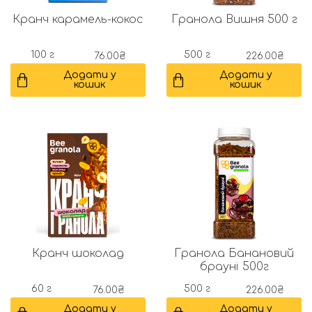
Кранч карамель-кокос
Гранола Вишня 500 г
100 г
500 г
76.00
₴
226.00
₴
Додати у
Додати у
кошик
кошик
Кранч шоколад
Гранола Банановий
брауні 500г
60 г
500 г
76.00
₴
226.00
₴
Додати у
Додати у