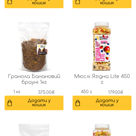
кошик
кошик
Гранола Банановий
Мюслі Ягідна Lite 450
брауні 1кг
г
1 кг
450 г
375.00
₴
179.00
₴
Додати у
Додати у
кошик
кошик