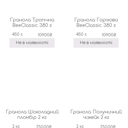
Гранола Тропічна
Гранола Горіхова
BeeClassic 380 г
BeeClassic 380 г
450 г
450 г
109.00
₴
109.00
₴
Не в наявності
Не в наявності
Гранола Шоколадний
Гранола Полуничний
пломбір 2 кг
чізкейк 2 кг
2 кг
2 кг
750.00
₴
750.00
₴