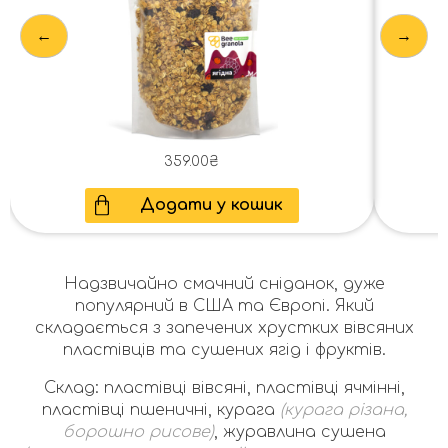
←
→
359.00
₴
Додати у кошик
Надзвичайно смачний сніданок, дуже
популярний в США та Європі. Який
складається з запечених хрустких вівсяних
пластівців та сушених ягід і фруктів.
Склад: пластівці вівсяні, пластівці ячмінні,
пластівці пшеничні, курага
(курага різана,
борошно рисове)
, журавлина сушена