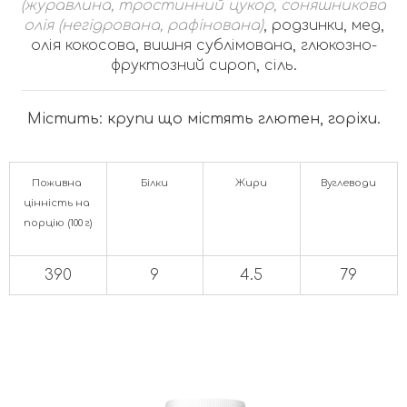
(журавлина, тростинний цукор, соняшникова
олія (негідрована, рафінована)
, родзинки, мед,
олія кокосова, вишня сублімована, глюкозно-
фруктозний сироп, сіль.
Містить: крупи що містять глютен, горіхи.
Поживна 
Білки
Жири
Вуглеводи
цінність на 
порцію (100 г)
390
9
4.5
79