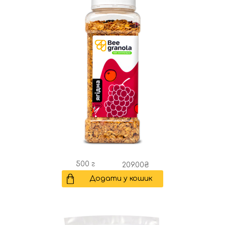
500 г
209.00
₴
Додати у кошик