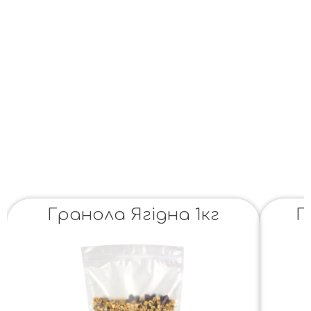
Гранола Ягідна 1кг
Г