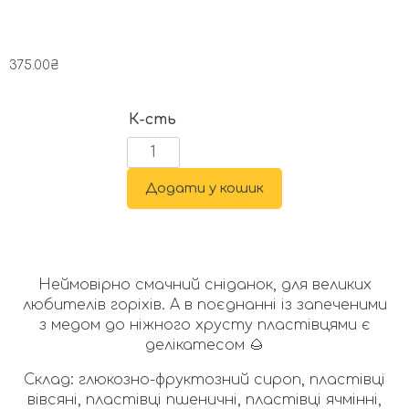
375.00
₴
К-сть
Додати у кошик
Неймовірно смачний сніданок, для великих
любителів горіхів. А в поєднанні із запеченими
з медом до ніжного хрусту пластівцями є
делікатесом 🌰
Склад: глюкозно-фруктозний сироп, пластівці
вівсяні, пластівці пшеничні, пластівці ячмінні,