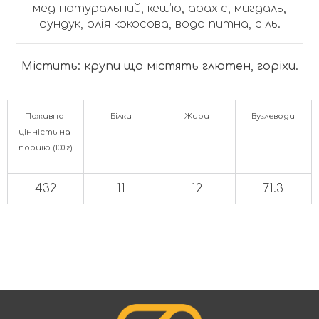
мед натуральний, кеш’ю, арахіс, мигдаль,
фундук, олія кокосова, вода питна, сіль.
Містить: крупи що містять глютен, горіхи.
Поживна 
Білки
Жири
Вуглеводи
цінність на 
порцію (100 г)
432
11
12
71.3