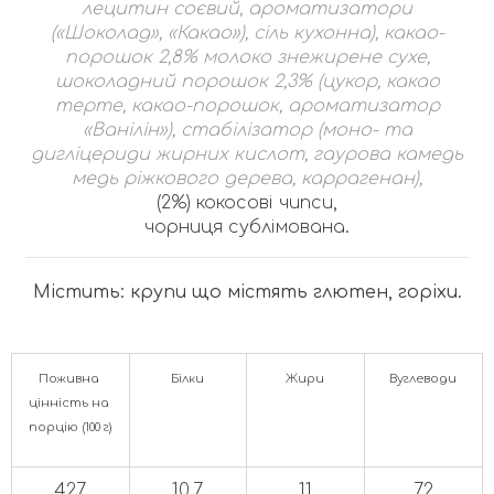
лецитин соєвий, ароматизатори
(«Шоколад», «Какао»), сіль кухонна), какао-
порошок 2,8% молоко знежирене сухе,
шоколадний порошок 2,3% (цукор, какао
терте, какао-порошок, ароматизатор
«Ванілін»), стабілізатор (моно- та
дигліцериди жирних кислот, гаурова камедь
медь ріжкового дерева, каррагенан),
(2%) кокосові чипси,
чорниця сублімована.
Містить: крупи що містять глютен, горіхи.
Поживна 
Білки
Жири
Вуглеводи
цінність на 
порцію (100 г)
427
10.7
11
72