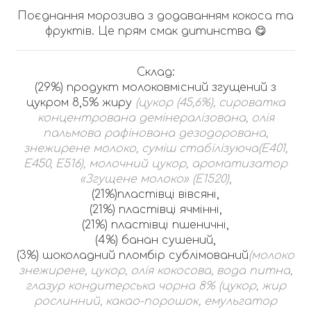
Поєднання морозива з додаванням кокоса та
фруктів. Це прям смак дитинства 😋
Склад:
(29%) продукт молоковмісний згущений з
цукром 8,5% жиру
(цукор (45,6%), сироватка
концентрована демінералізована, олія
пальмова рафінована дезодорована,
знежирене молоко, суміш стабілізуюча(Е401,
Е450, Е516), молочний цукор, ароматизатор
«Згущене молоко» (Е1520)
,
(21%)пластівці вівсяні,
(21%) пластівці ячмінні,
(21%) пластівці пшеничні,
(4%) банан сушений,
(3%) шоколадний пломбір сублімований
(молоко
знежирене, цукор, олія кокосова, вода питна,
глазур кондитерська чорна 8% (цукор, жир
рослинний, какао-порошок, емульгатор