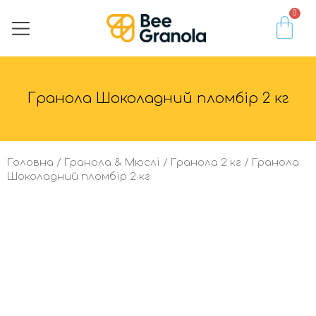
0
Гранола • Мюслі
Горіхи • Насіння​
Фрукти • Ягоди
Мед • Згущене молоко • Паста
Доставка та оплата
Гранола Шоколадний пломбір 2 кг
Головна
/
Гранола & Мюслі
/
Гранола 2 кг
/ Гранола
Шоколадний пломбір 2 кг