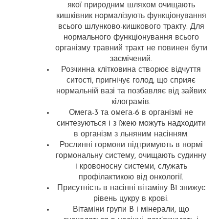
якої природним шляхом очищають
кишківник нормалізують функціонування
всього шлунково-кишкового тракту. Для
нормального функціонування всього
організму травний тракт не повинен бути
засмічений.
Розчинна клітковина створює відчуття
ситості, пригнічує голод, що сприяє
нормальній вазі та позбавляє від зайвих
кілограмів.
Омега-3 та омега-6 в організмі не
синтезуються і з їжею можуть надходити
в організм з льняним насінням.
Рослинні гормони підтримують в нормі
гормональну систему, очищають судинну
і кровоносну системи, служать
профілактикою від онкології.
Присутність в насінні вітаміну B1 знижує
рівень цукру в крові.
Вітаміни групи B і мінерали, що