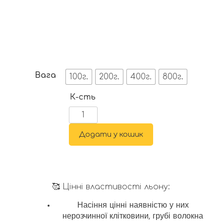
Вага
100г.
200г.
400г.
800г.
К-сть
Додати у кошик
🥰 Цінні властивості льону:
Насіння цінні наявністю у них
нерозчинної клітковини, грубі волокна