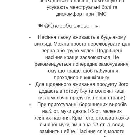
знаходяться в насінні, пом’якшують і
усувають менструальні болі та
дискомфорт при ПМС.
🍽 😋Способи вживання:
Насіння льону вживають в будь-якому
вигляді. Можна просто пережовувати цілі
зерна або грубо мелені.Подрібнені
насіння краще засвоюються. Не
рекомендується попереднє замочування,
тому що краще, щоб набухання
проходило в кишківнику.
Для щоденного вживання продукту його
додають в готову їжу (в молочні каші,
кисломолочні продукти, перші страви).
При приготуванні борошняних виробів
на 2 ст. муки дають 1/3 ст. мелених
лляних насіння. Крім того, столова ложка
льняної муки, змішана з 3 ст. л. води,
замінить 1 яйце. Насіння слід молоти