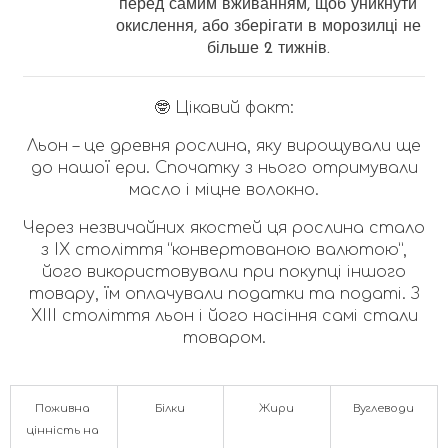
перед самим вживанням, щоб уникнути
окислення, або зберігати в морозилці не
більше 2 тижнів.
🤓 Цікавий факт:
Льон – це древня рослина, яку вирощували ще
до нашої ери. Спочатку з нього отримували
масло і міцне волокно.
Через незвичайних якостей ця рослина стало
з IX століття “конвертованою валютою”,
його використовували при покупці іншого
товару, їм оплачували податки та податі. З
XIII століття льон і його насіння самі стали
товаром.
Поживна 
Білки
Жири
Вуглеводи
цінність на 