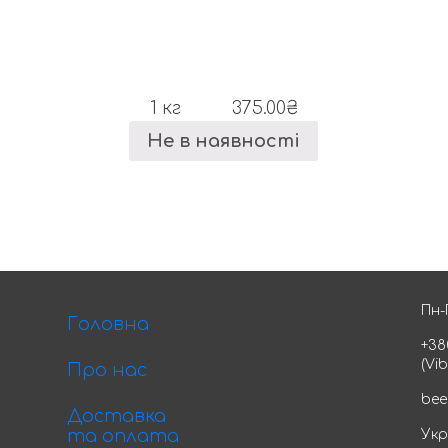
1 кг
375.00
₴
Не в наявності
Пн-
Головна
+38
(Vi
Про нас
bee
Доставка
та оплата
Укр