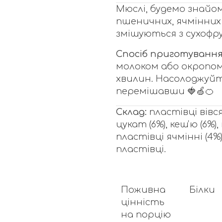
Мюслі, будемо знайом
пшеничних, ячмінних 
змішуються з сухофру
Спосіб приготування
молоком або окропом
хвилин. Насолоджуйт
перемішавши
🍓🍏🍊
Склад:
пластівці вівся
цукат (6%), кешʼю (6%)
пластівці ячмінні (4%)
пластівці.
Поживна 
Білки
цінність 
на порцію 