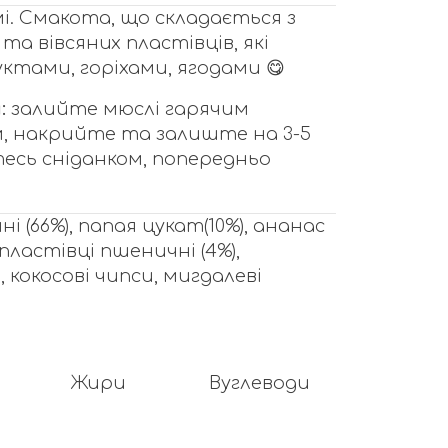
і. Смакота, що складається з
та вівсяних пластівців, які
ктами, горіхами, ягодами 😋
:
залийте мюслі гарячим
, накрийте та залиште на 3-5
есь сніданком, попередньо
ні (66%), папая цукат(10%), ананас
, пластівці пшеничні (4%),
, кокосові чипси, мигдалеві
Жири
Вуглеводи