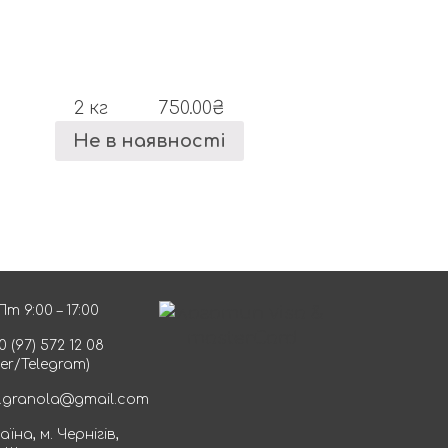
2 кг
750.00
₴
Не в наявності
Пт 9:00 – 17:00
0 (97) 572 12 08
ber/Telegram)
.granola@gmail.com
аїна, м. Чернігів,