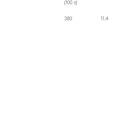
(100 г)
380
11.4