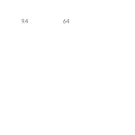
9.4
64