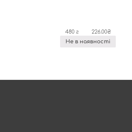
480 г
226.00
₴
Не в наявності