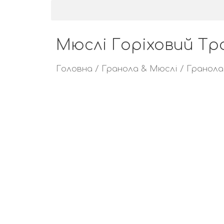
Мюслі Горіховий Тро
Головна
/
Гранола & Мюслі
/
Гранола