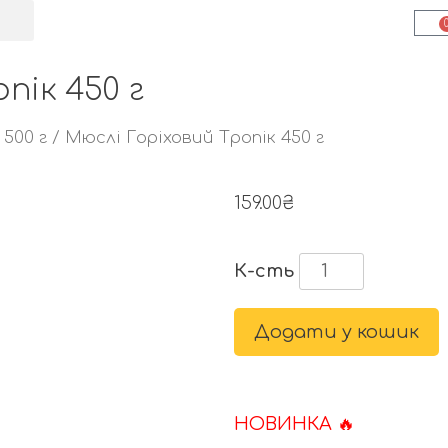
пік 450 г
 500 г
/ Мюслі Горіховий Тропік 450 г
159.00
₴
К-сть
Додати у кошик
НОВИНКА 🔥