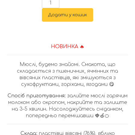
Додати у кошик
НОВИНКА 🔥
Мюслі, будемо знайомі. Смакота, що
складається з пшеничних, ячмінних та
вівсяних пластівців, які змішуються з
сухофруктами, горіхами, ягодами 😋
Спосіб приготування:
залийте мюслі гарячим
молоком або окропом, накрийте та залиште
на 3-5 хвилин. Насолоджуйтесь сніданком,
попередньо перемішавши
🍓🍏🍊
Склад:
пластівці вівсяні (76%), яблуко