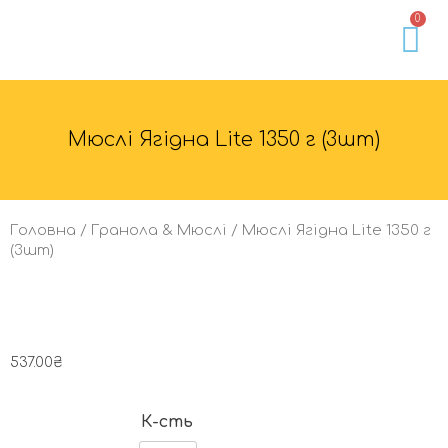
0
Гранола • Мюслі
Горіхи • Насіння​
Фрукти • Ягоди
Мед • Згущене молоко • Паста
Доставка та оплата
Мюслі Ягідна Lite 1350 г (3шт)
Головна
/
Гранола & Мюслі
/ Мюслі Ягідна Lite 1350 г
(3шт)
537.00
₴
К-сть