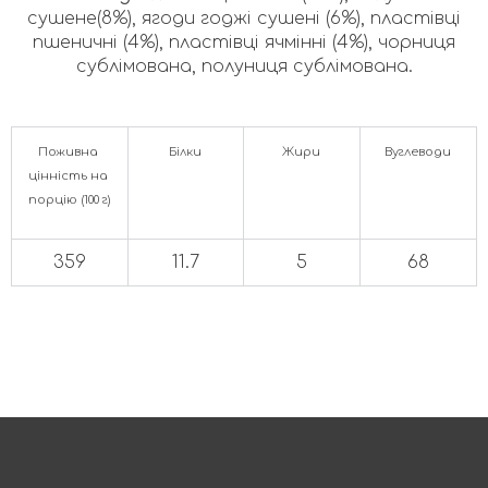
сушене(8%), ягоди годжі сушені (6%), пластівці
пшеничні (4%), пластівці ячмінні (4%), чорниця
сублімована, полуниця сублімована.
Поживна 
Білки
Жири
Вуглеводи
цінність на 
порцію (100 г)
359
11.7
5
68