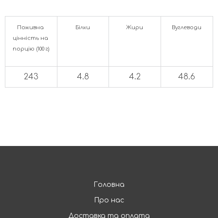
Поживна 
Білки
Жири
Вуглеводи
цінність на 
порцію (100 г)
243
4.8
4.2
48.6
Головна
Про нас
Доставка та оплата