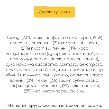
Додати у кошик
Склад: (23%)глюкозно-фруктозний сироп, (21%)
пластівці пшеничні, (21%) пластівці вівсяні,
(21%) пластівці ячмінні, (4%) маса
кондитерська біла (цукор, жир рослинний(олія
пальмо ядрова повністю гідрогенізована),
суха молочна сироватка лактоза, декстроза,
емульгатор (соєвий лецитин) ароматизатор
«Білий шоколад», сіль кухонна, ароматизатор
ванілін), (3%) пекан, (2%) вишня сублімована,
(2%) мигдальні пластівці, (2%) кокосова олія,
(2%) мед, какао-порошок, сіль.
Містить: крупи що містять глютен, горіхи.