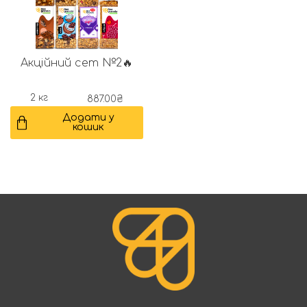
Акційний сет №2🔥
2 кг
887.00
₴
Додати у
кошик