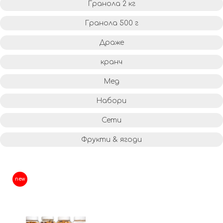
Гранола 2 кг
Гранола 500 г
Драже
кранч
Мед
Набори
Сети
Фрукти & ягоди
new