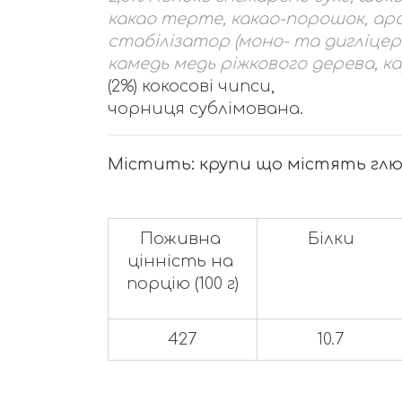
какао терте, какао-порошок, аро
стабілізатор (моно- та дигліце
камедь медь ріжкового дерева, ка
(2%) кокосові чипси,
чорниця сублімована.
Містить: крупи що містять глют
Поживна 
Білки
цінність на 
порцію (100 г)
427
10.7