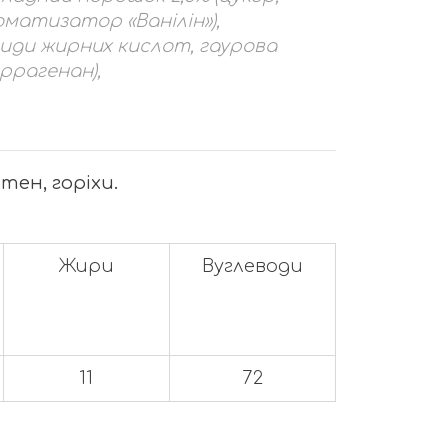
матизатор «Ванілін»),
риди жирних кислот, гаурова
ррагенан),
ен, горіхи.
Жири
Вуглеводи
11
72