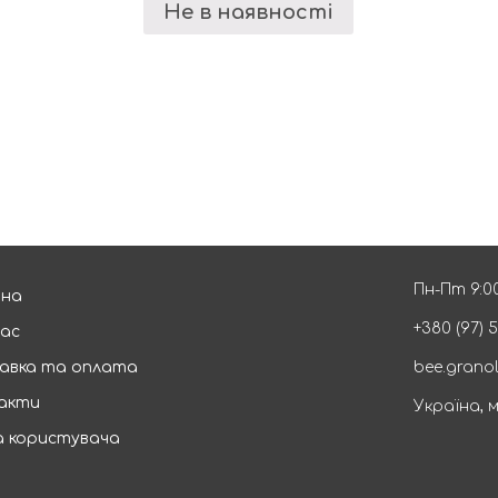
Не в наявності
Пн-Пт 9:00
вна
+380 (97) 
нас
авка та оплата
bee.grano
акти
Україна, м
а користувача