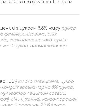
м кокоса та фруктів. Це прям
ущений з цукром 8,5% жиру
(цукор
а демінералізована, олія
на, знежирене молоко, суміш
молочний цукор, ароматизатор
ований
(молоко знежирене, цукор,
р кондитерська чорна 8% (цукор,
емульгатор лецитин соєвий,
»), сіль кухонна), какао-порошок
оладний порошок 2,3% (цукор,