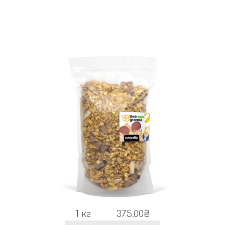
1 кг
375.00
₴