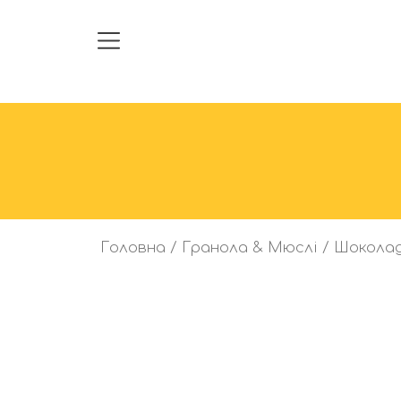
Головна
/
Гранола & Мюслі
/ Шоколад