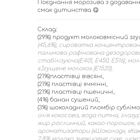
Поєднання морозива з додавання
смак дитинства 😋
Склад:
(29%) продукт молоковмісний зг
(45,6%), сироватка концентрован
пальмова рафінована дезодорова
стабілізуюча(Е401, Е450, Е516), 
«Згущене молоко» (Е1520)
,
(21%)пластівці вівсяні,
(21%) пластівці ячмінні,
(21%) пластівці пшеничні,
(4%) банан сушений,
(3%) шоколадний пломбір сублім
олія кокосова, вода питна, глазу
жир рослинний, какао-порошок, 
ароматизатори («Шоколад», «Какао
2,8% молоко знежирене сухе, шок