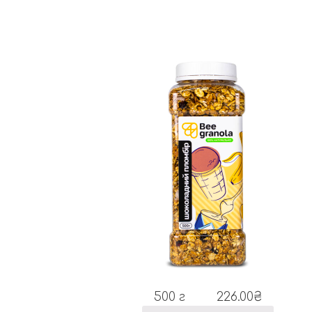
500 г
226.00
₴