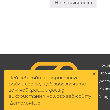
Не в наявності
Голо
x
Про 
Цей веб-сайт використовує
Дост
файли cookie, щоб забезпечити
Конт
вам найкращий досвід
використання нашого веб-сайту.
Угод
Детальніше