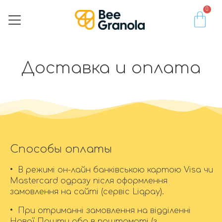
0
Гранола • Мюслі
Горіхи • Насіння​
Фрукти • Ягоди
Мед • Згущене молоко • Паста
Доставка и оплата
Доставка и оплата
Способы оплаты
• В режимі он-лайн банківською картою Visa чи
Mastercard одразу після оформлення
замовлення на сайті (сервіс Liqpay).
• При отриманні замовлення на відділенні
Нової Пошти або в поштоматі (з