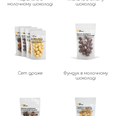
молочному шоколаді
шоколаді
Сет драже
Фундук в молочному
шоколаді