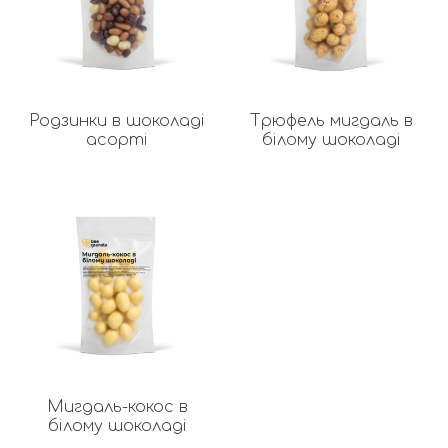
Родзинки в шоколаді
Трюфель мигдаль в
асорті
білому шоколаді
Мигдаль-кокос в
білому шоколаді