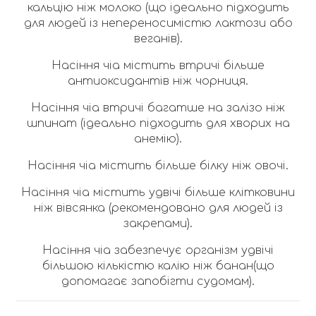
кальцію ніж молоко (що ідеально підходить
для людей із непереносимістю лактози або
веганів).
Насіння чіа містить втричі більше
антиоксидантів ніж чорниця.
Насіння чіа втричі багатше на залізо ніж
шпинат (ідеально підходить для хворих на
анемію).
Насіння чіа містить більше білку ніж овочі.
Насіння чіа містить удвічі більше клітковини
ніж вівсянка (рекомендовано для людей із
закрепами).
Насіння чіа забезпечує організм удвічі
більшою кількістю калію ніж банан(що
допомагає запобігти судомам).