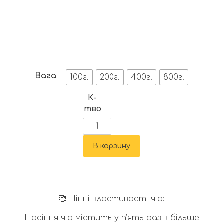
Вага
100г.
200г.
400г.
800г.
К-
тво
В корзину
🥰 Цінні властивості чіа:
Насіння чіа містить у п’ять разів більше