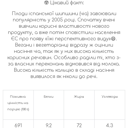
🤓 Цікавий факт:
Плоди іспанської шипшини (чіа) завоювали
популярність у 2005 році. Спочатку вчені
вивчили корисні властивості нового
продукту, а вже потім сповістили населення
ЄС про появу «їжі перспективного виду»😄.
Вегани і вегетаріанці відразу ж оцінили
насіння чіа, так як у них висока кількість
корисних речовин. Особливо раділи ті, хто з-
за власних переконань відмовився від молока.
Висока кількість кальцію в складі насіння
виявилося як ніколи до речі.
Поживна 
Белки
Жиры
Углеводы
цінність на 
порцію (100 г)
691
9.2
72
4.3