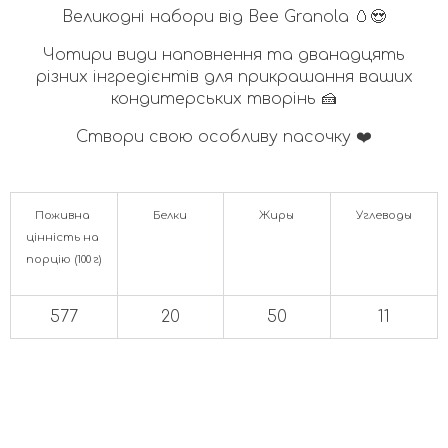
Великодні набори від Bee Granola 🥚😍
Чотири види наповнення та дванадцять
різних інгредієнтів для прикрашання ваших
кондитерських творінь 🍰
Створи свою особливу пасочку ❤️
Поживна 
Белки
Жиры
Углеводы
цінність на 
порцію (100 г)
577
20
50
11