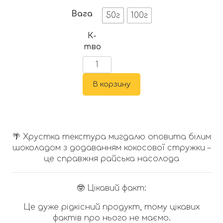
Вага
50г
100г
К-
тво
В корзину
🌴 Хрустка текстура мигдалю оповита білим
шоколадом з додаванням кокосової стружки –
це справжня райська насолода
🤓 Цікавий факт:
Це дуже рідкісний продукт, тому цікавих
фактів про нього не маємо.