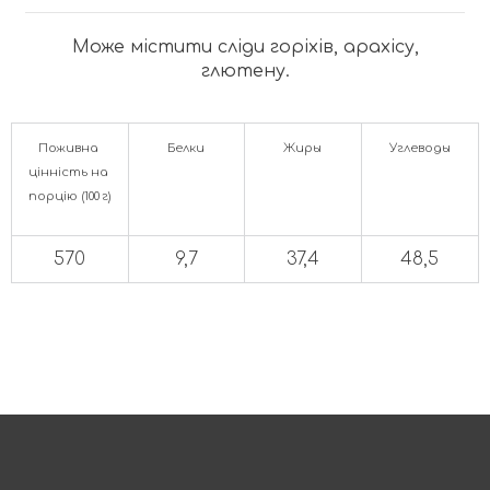
Може містити сліди горіхів, арахісу,
глютену.
Поживна 
Белки
Жиры
Углеводы
цінність на 
порцію (100 г)
570
9,7
37,4
48,5