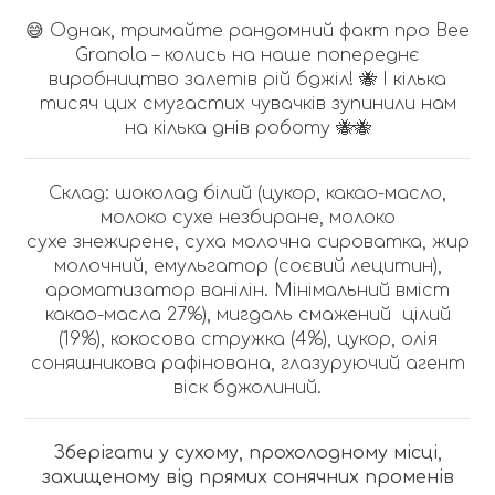
😅 Однак, тримайте рандомний факт про Bee
Granola – колись на наше попереднє
виробництво залетів рій бджіл! 🐝 І кілька
тисяч цих смугастих чувачків зупинили нам
на кілька днів роботу 🐝🐝
Склад: шоколад
білий
(цукор, какао-масло,
молоко
сухе незбиране, молоко
сухе
знежирене
,
суха
молочна
сироватка, жир
молочний
,
емульгатор (соєвий лецитин
),
ароматизатор ванілін
. Мінімальний в
міст
какао-
масла
27
%),
мигдаль
смажений цілий
(
19
%),
кокосова стружка (4%),
цукор,
олія
соняшникова рафінована
, глазуруючий агент
віск бджолиний.
Зберігати у сухому, прохолодному місці,
захищеному від прямих сонячних променів