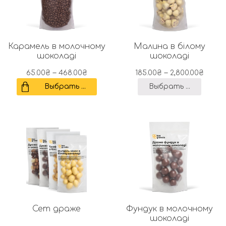
Карамель в молочному
Малина в білому
шоколаді
шоколаді
–
–
65.00
₴
468.00
₴
185.00
₴
2,800.00
₴
Выбрать ...
Выбрать ...
Сет драже
Фундук в молочному
шоколаді