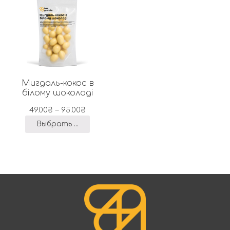
Мигдаль-кокос в
білому шоколаді
–
49.00
₴
95.00
₴
Выбрать ...