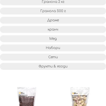
Гранола 2 кг
Гранола 500 г
Драже
кранч
Мед
Набори
Сети
Фрукти & ягоди