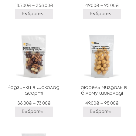
–
–
185.00
₴
358.00
₴
49.00
₴
95.00
₴
Выбрать ...
Выбрать ...
Родзинки в шоколаді
Трюфель мигдаль в
асорті
білому шоколаді
–
–
38.00
₴
73.00
₴
49.00
₴
95.00
₴
Выбрать ...
Выбрать ...