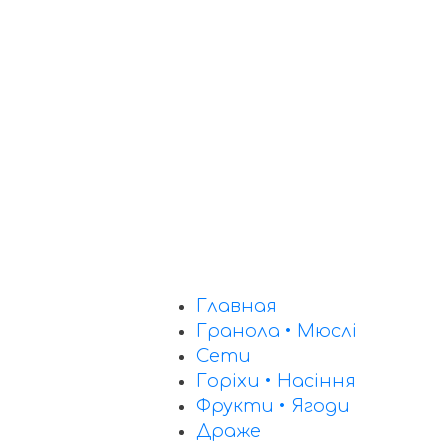
Главная
Гранола • Мюслі
Сети
Горіхи • Насіння​
Фрукти • Ягоди
Драже