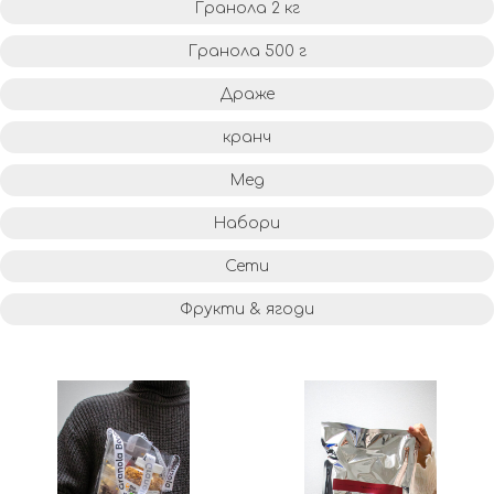
Гранола 2 кг
Гранола 500 г
Драже
кранч
Мед
Набори
Сети
Фрукти & ягоди